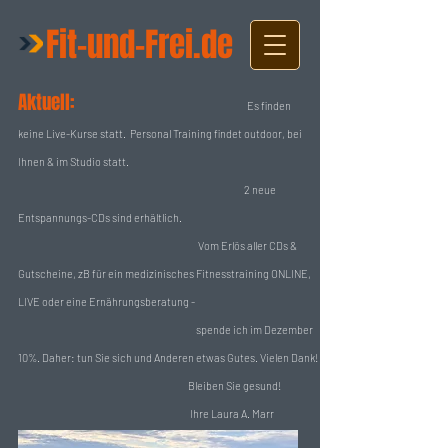
Fit-und-Frei.de
Aktuell:
Es finden
keine Live-Kurse statt. Personal Training findet outdoor, bei
Ihnen & im Studio statt.
2 neue
Entspannungs-CDs sind erhältlich.
Vom Erlös aller CDs &
Gutscheine, zB für ein medizinisches Fitnesstraining ONLINE,
LIVE oder eine Ernährungsberatung -
spende ich im Dezember
10%. Daher: tun Sie sich und Anderen etwas Gutes. Vielen Dank!
Bleiben Sie gesund!
Ihre Laura A. Marr