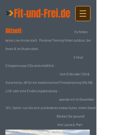
Fit-und-Frei.de
Aktuell:
Es finden
keine Live-Kurse statt. Personal Training findet outdoor, bei
Ihnen & im Studio statt.
2 neue
Entspannungs-CDs sind erhältlich.
Vom Erlös aller CDs &
Gutscheine, zB für ein medizinisches Fitnesstraining ONLINE,
LIVE oder eine Ernährungsberatung -
spende ich im Dezember
10%. Daher: tun Sie sich und Anderen etwas Gutes. Vielen Dank!
Bleiben Sie gesund!
Ihre Laura A. Marr